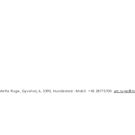
Mette Ruge, Gyvelvej 6, 3390, Hundested
-
Mobil: +45 28775700
am.ruge@ma