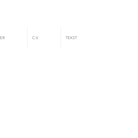
ER
C.V.
TEKST